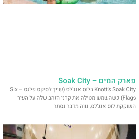
פארק המים – Soak City
Knott's Soak City בלוס אנג'לס (שייך לסיקס פלגס – Six
Flags) כשהשמש מטילה את קרני הזהב שלה על העיר
השוקקת לוס אנג'לס, נווה מדבר נסתר