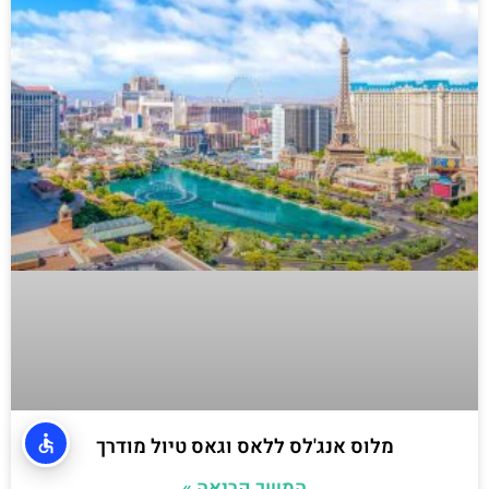
מלוס אנג'לס ללאס וגאס טיול מודרך
המשך קריאה »