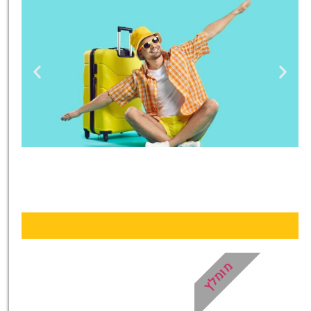
טיסות
מציאת
טיסה זולה?
לחצו
פה!
מומלץ