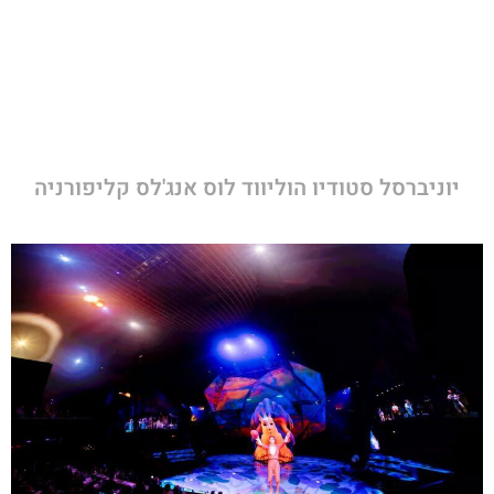
יוניברסל סטודיו הוליווד לוס אנג'לס קליפורניה