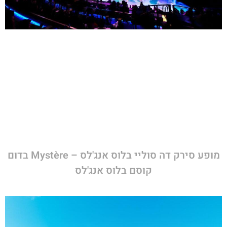
מופע סירק דה סוליי בלוס אנג'לס – Mystère בדום
קוסם בלוס אנג'לס