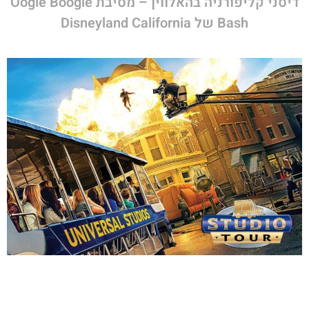
דיסני קליפורניה בהאלווין – מסיבת Oogie Boogie
Bash של Disneyland California