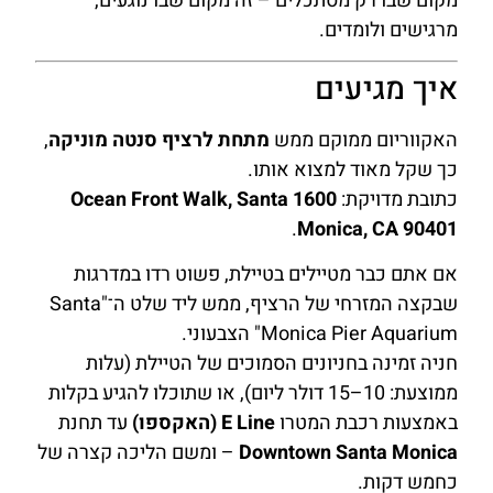
מקום שבו רק מסתכלים – זה מקום שבו נוגעים,
מרגישים ולומדים.
איך מגיעים
האקווריום ממוקם ממש
מתחת לרציף סנטה מוניקה
,
כך שקל מאוד למצוא אותו.
כתובת מדויקת:
1600 Ocean Front Walk, Santa
.
Monica, CA 90401
אם אתם כבר מטיילים בטיילת, פשוט רדו במדרגות
שבקצה המזרחי של הרציף, ממש ליד שלט ה־"Santa
Monica Pier Aquarium" הצבעוני.
חניה זמינה בחניונים הסמוכים של הטיילת (עלות
ממוצעת: 10–15 דולר ליום), או שתוכלו להגיע בקלות
באמצעות רכבת המטרו
E Line (האקספו)
עד תחנת
Downtown Santa Monica
– ומשם הליכה קצרה של
כחמש דקות.