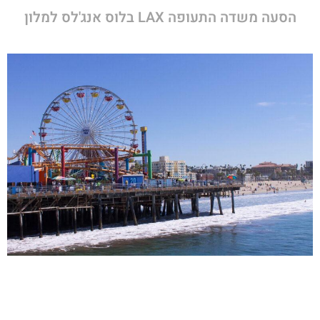
הסעה משדה התעופה LAX בלוס אנג'לס למלון