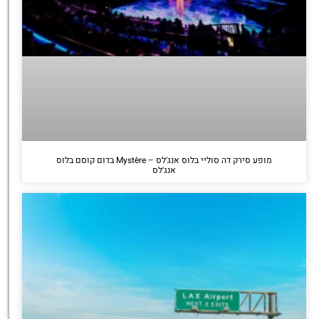
מופע סירק דה סוליי בלוס אנג'לס – Mystère בדום קוסם בלוס
אנג'לס