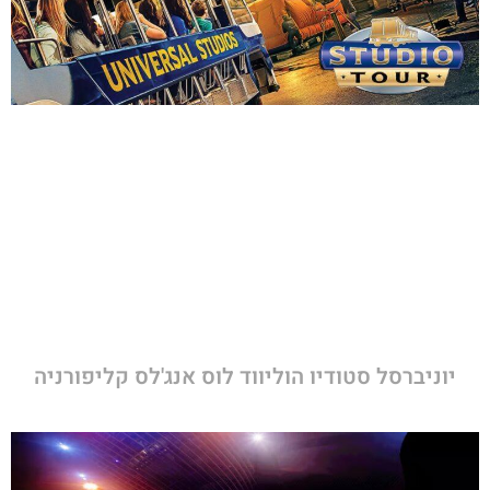
יוניברסל סטודיו הוליווד לוס אנג'לס קליפורניה