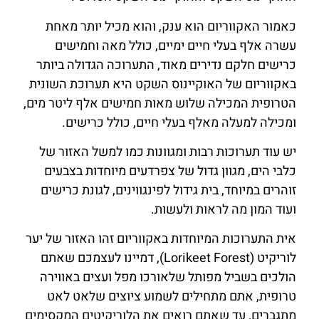
כאמור האקווריום הוא ענק, והוא מכיל יותר מאחת
עשרה אלף בעלי חיים ימיים, כולל מאה וחמישים
כרישים חלקם נדירים מאוד, התערוכה הגדולה ביותר
באקווריום של האוקיינוס ​​השקט היא תערוכת השונית
הטרופית המכילה שלוש מאות חמישים אלף ליטר מים,
ומכילה למעלה מאלף בעלי חיים, כולל כרישים.
יש עוד תערוכות רבות ומגוונות כמו למשל האזור של
כלבי הים, מגוון גדול של צפרדעים מיוחדות בצבעים
זוהרים במיוחד, בית גידול לפינגווינים, לגונת כרישים
ועוד המון מה לראות ולעשות.
אית התערוכות המיוחדות באקווריום זהו האזור של יער
לוריקיט (Lorikeet Forest), דמיינו לעצמכם שאתם
הולכים בשביל מפותל שלאורכו מפל ועצים באווירה
טרופית, אתם מתחילים לשמוע ציוצים שלאט לאט
מתגברים, עד שאתם רואים את הלוריקיטים המקסימים