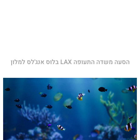
הסעה משדה התעופה LAX בלוס אנג'לס למלון