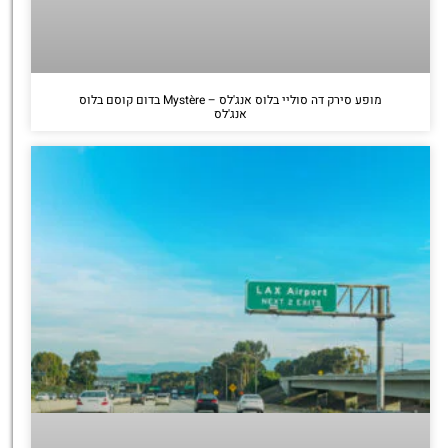
מופע סירק דה סוליי בלוס אנג'לס – Mystère בדום קוסם בלוס
אנג'לס