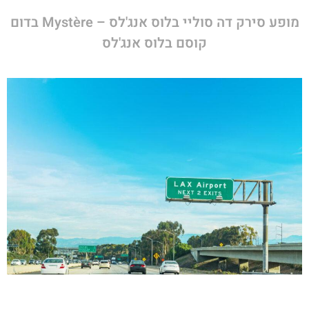
מופע סירק דה סוליי בלוס אנג'לס – Mystère בדום
קוסם בלוס אנג'לס