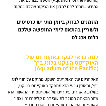
(Aquarium of the Pacific) אספנו עבורכם את
המידע שיעזור לכם לתכנן את הביקור שלכם במקום.
מוזמנים לבדוק ביומן מתי יש כרטיסים
ולשריין בהתאם לימי החופשה שלכם
בלוס אנג'לס
למה כדאי לבקר באקווריום של
האוקיינוס ​​השקט בלונג ביץ'
(Aquarium of the Pacific)
האקווריום של האוקיינוס ​​השקט ממוקם על חוף לונג
ביץ', ובאופן טבעי הוא מתמקד באוקיינוס ​​השקט,
בשלושה אזורים עיקריים של אוקיינוס ​​זה, הראשון הוא
אזור הבאחה המוכר לתושבי דרום קליפורניה, וצפון
האוקיינוס ​​השקט והאוקיינוס השקט הטרופי.