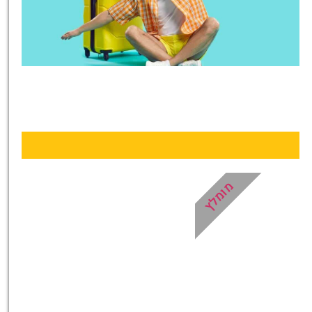
טיסות
מציאת
טיסה זולה?
לחצו
פה!
מומלץ