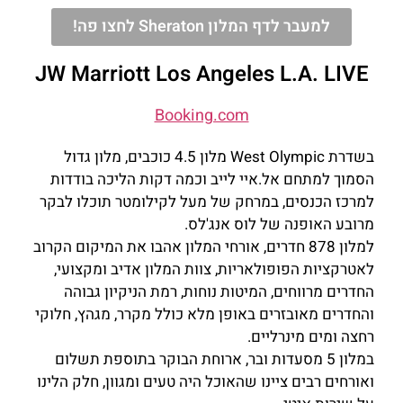
למעבר לדף המלון Sheraton לחצו פה!
JW Marriott Los Angeles L.A. LIVE
Booking.com
בשדרת West Olympic מלון 4.5 כוכבים, מלון גדול
הסמוך למתחם אל.איי לייב וכמה דקות הליכה בודדות
למרכז הכנסים, במרחק של מעל לקילומטר תוכלו לבקר
מרובע האופנה של לוס אנג'לס.
למלון 878 חדרים, אורחי המלון אהבו את המיקום הקרוב
לאטרקציות הפופולאריות, צוות המלון אדיב ומקצועי,
החדרים מרווחים, המיטות נוחות, רמת הניקיון גבוהה
והחדרים מאובזרים באופן מלא כולל מקרר, מגהץ, חלוקי
רחצה ומים מינרליים.
במלון 5 מסעדות ובר, ארוחת הבוקר בתוספת תשלום
ואורחים רבים ציינו שהאוכל היה טעים ומגוון, חלק הלינו