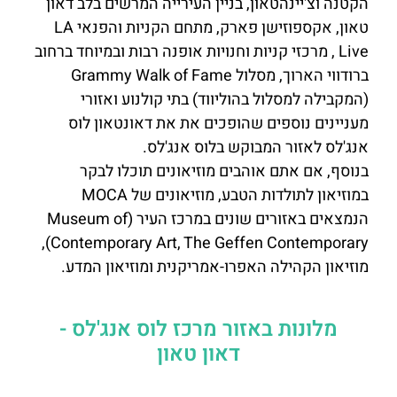
הקטנה וצ'יינהטאון, בניין העירייה המרשים בלב דאון
טאון, אקספוזישן פארק, מתחם הקניות והפנאי LA
Live , מרכזי קניות וחנויות אופנה רבות ובמיוחד ברחוב
ברודווי הארוך, מסלול Grammy Walk of Fame
(המקבילה למסלול בהוליווד) בתי קולנוע ואזורי
מעניינים נוספים שהופכים את את דאונטאון לוס
אנג'לס לאזור המבוקש בלוס אנג'לס.
בנוסף, אם אתם אוהבים מוזיאונים תוכלו לבקר
במוזיאון לתולדות הטבע, מוזיאונים של MOCA
הנמצאים באזורים שונים במרכז העיר (Museum of
Contemporary Art, The Geffen Contemporary),
מוזיאון הקהילה האפרו-אמריקנית ומוזיאון המדע.
מלונות באזור מרכז לוס אנג'לס -
דאון טאון