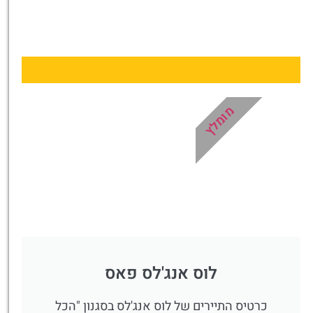
טיסות
מציאת
טיסה זולה?
לחצו
פה!
מומלץ
לוס אנג'לס פאס
כרטיס התיירים של לוס אנג'לס בסגנון "הכל