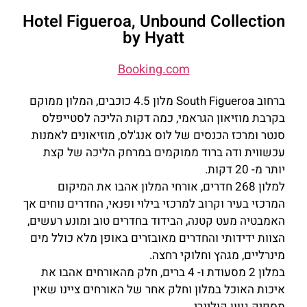
Hotel Figueroa, Unbound Collection
by Hyatt
Booking.com
ברחוב South Figueroa מלון 4.5 כוכבים, המלון ממוקם
בקרבת מוזיאון הגראמי, כמה דקות הליכה לסטייפלס
סנטר ומרכז הכנסים של לוס אנג'לס, מוזיאונים לאמנות
עכשווית ודה ברוד ממוקמים במרחק הליכה של קצת
יותר מ- 20 דקות.
למלון 268 חדרים, אורחי המלון אהבו את המיקום
המרכזי בעיר וקרוב למרכזי בילוי ופנאי, החדרים נוחים אך
האמבטיה מעט קטנה, הבידוד בחדרים טוב ומונע רעשים,
הצוות ידידותי והחדרים מאובזרים באופן מלא כולל מים
מינרליים, מגהץ וחלוקי רחצה.
במלון 2 מסעודת ו- 4 ברים, חלק מהאורחים אהבו את
איכות האוכל במלון וחלק אחר של האורחים ציינו שאין
מספיק גיוון קולינרי.