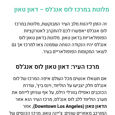
מלונות במרכז לוס אנג'לס – דאון טאון
זה הזמן ליהנות מלב העיר המבוקשת, מלונות במרכז
לוס אנג'לס יאפשרו לכם להתקרב לאטרקציות
הפופולאריות בדאון טאון. מ
לונות בדאון טאון לוס
אנג'לס יהיו הנקודה הנוחה שממנה צאו למרכז אך גם
לשאר המקומות הפופולאריים בעיר.
מרכז העיר: דאון טאון לוס אנג'לס
אם תשאלו אנשים מכל העולם איפה המרכז של לוס
אנג'לס חלק יצביעו על הוליווד, וינס ביץ', שדרת
הכוכבים ואפילו בוורלי הילס, על אף שניתן לייחס את
מערב הוליווד ללב לוס אנג'לס, מרכז העיר הוא אזור
הדאון טאון (Downtown Los Angeles)
, אזור
המורכב מאזורים שונים: צ'יינה טאון, מרכז הכנסים של