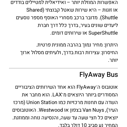
האפשרות המוזלת יותר – ואידיאלית למטיילים בודדים
או זוגות – היא שירות שאטל קבוצתי (Shared
Shuttle). מדובר ברכב מסחרי האוסף מספר נוסעים
ליעדים שונים בעיר, בדרך כלל דרך חברת
SuperShuttle או שירותים דומים.
היתרון: מחיר נמוך בהרבה ממונית פרטית.
החיסרון: עצירות רבות בדרך, ולעיתים מסלול ארוך
יותר.
FlyAway Bus
אוטובוס ה־FlyAway הוא אחד השירותים הציבוריים
המסודרים ביותר היוצאים מ־LAX. הוא מחבר את
השדה עם תחנות מרכזיות כמו Union Station (מרכז
העיר), Van Nuys בצפון או Westwood. האוטובוסים
יוצאים כל חצי שעה עד שעה, והנסיעה נוחה וממוזגת.
המחיר נע סביב 10 דולר בלבד.