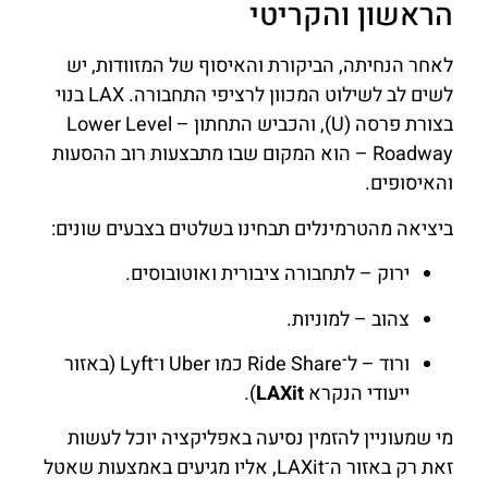
הראשון והקריטי
לאחר הנחיתה, הביקורת והאיסוף של המזוודות, יש
לשים לב לשילוט המכוון לרציפי התחבורה. LAX בנוי
בצורת פרסה (U), והכביש התחתון – Lower Level
Roadway – הוא המקום שבו מתבצעות רוב ההסעות
והאיסופים.
ביציאה מהטרמינלים תבחינו בשלטים בצבעים שונים:
ירוק – לתחבורה ציבורית ואוטובוסים.
צהוב – למוניות.
ורוד – ל־Ride Share כמו Uber ו־Lyft (באזור
ייעודי הנקרא
LAXit
).
מי שמעוניין להזמין נסיעה באפליקציה יוכל לעשות
זאת רק באזור ה־LAXit, אליו מגיעים באמצעות שאטל