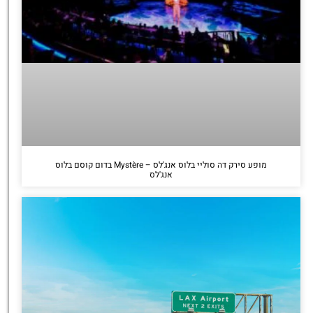
מופע סירק דה סוליי בלוס אנג'לס – Mystère בדום קוסם בלוס
אנג'לס