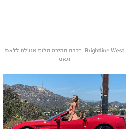
Brightline West: רכבת מהירה מלוס אנג'לס ללאס
וגאס