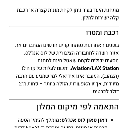
מתחנת היעד בעיר ניתן לקחת מונית קצרה או רכבת
קלה ישירות למלון.
רכבת ומטרו
בשנים האחרונות נפתחו קווים חדשים המחברים את
אזור השדה לתחבורה הציבורית של לוס אנג'לס.
נוסעים יכולים לקחת שאטל חינם לתחנת
Aviation/LAX Station
, ומשם לעלות על קו ה־C
(הצהוב). המעבר אינו אידיאלי למי שמגיע עם הרבה
מזוודות, אך זו האפשרות הזולה ביותר – פחות מ־2
דולר לכרטיס.
התאמה לפי מיקום המלון
דאון טאון לוס אנג'לס:
מומלץ להזמין הסעה
פרטית או מונית. נסיעה אורכת כ־30–50 דקות,