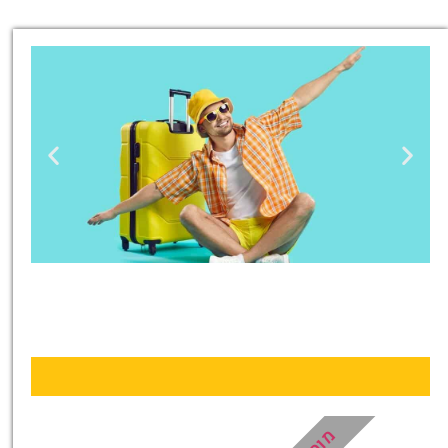
טיסות
מציאת
טיסה זולה?
לחצו
פה!