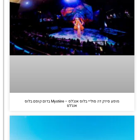
מופע סירק דה סוליי בלוס אנג'לס – Mystère בדום קוסם בלוס
אנג'לס