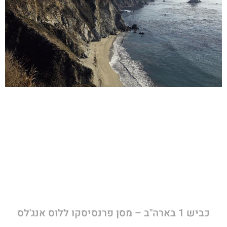
כביש 1 בארה"ב – מסן פרנסיסקו ללוס אנג'לס