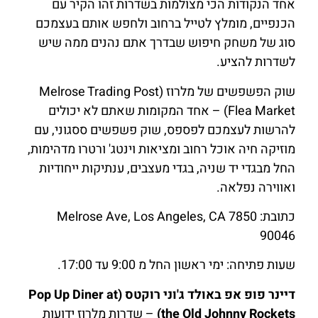
אחד הנקודות הכי מצולמות בשדרות זהו הקיר עם
הכנפיים, מומלץ לטייל ברחוב ולחפש אותם בעצמכם
סוג של משחק חיפוש שבדרך אתם נהנים ממה שיש
לשדרות להציע.
שוק הפשפשים של מלרוז (Melrose Trading Post
Flea Market) – אחד המקומות שאתם לא יכולים
להרשות לעצמכם לפספס, שוק פשפשים ססגוני, עם
מוזיקה חיה אוכל רחוב ומציאות וינטג' ורטרו מדהימות,
החל מבגדי יד שניה, בגדי מעצבים, ענתיקות ייחודיות
ואווירה נפלאה.
כתובת: 7850 Melrose Ave, Los Angeles, CA
90046
שעות פתיחה: ימי ראשון החל מ 9:00 עד 17:00.
דיינר פופ אפ באולד ג'וני רוקטס (Pop Up Diner at
the Old Johnny Rockets)
– שדרות מלרוז ידועות