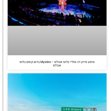
מופע סירק דה סוליי בלוס אנג'לס – Mystère בדום קוסם בלוס
אנג'לס