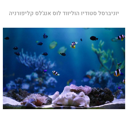
יוניברסל סטודיו הוליווד לוס אנג'לס קליפורניה