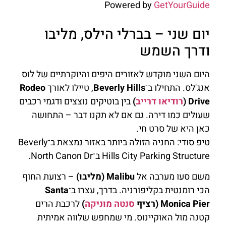
Powered by
GetYourGuide
יום שני – בברלי הילס, מליבו
ודרך השמש
היום השני מוקדש לאזורים היפים והיוקרתיים של לוס
אנג'לס. התחילו ב־
Beverly Hills
, טיילו לאורך
Rodeo
Drive (
רודיאו דרייב
)
בין בוטיקים נוצצים ודגמי רכבים
שעולים כמו דירה. גם אם לא תקנו דבר – התחושה
כאן היא של סרט חי.
טיפ סודי: החניה הזולה ביותר באזור נמצאת ב־Beverly
Hills City Parking Structure ב־North Canon Dr.
משם סעו מערבה אל
Malibu (מליבו)
– רצועת החוף
הכי רומנטית בקליפורניה. בדרך, עצרו ב־
Santa
Monica Pier (רציף
סנטה מוניקה
)
לרכבת הרים
קטנה מול האוקיינוס. מי שמחפש שלווה אמיתית