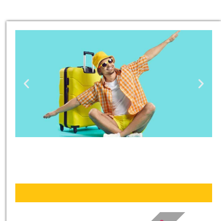
טיסות
מציאת
טיסה זולה?
לחצו
פה!