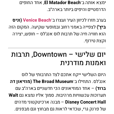
ימצא אותה ב־
El Matador Beach
, אחד החופים
הדרמטיים והיפים ביותר בארה״ב.
בערב חזרו לכיוון העיר ועצרו ב־
Venice Beach
(וניס
ביץ׳)
לצפייה באמני רחוב ובמופעי שקיעה. המקום הזה
הוא חוויה חיה של תרבות לוס אנג'לס – חופש, יצירה
וקצת טירוף.
יום שלישי – Downtown, תרבות
ואמנות מודרנית
היום השלישי ייקח אתכם לצד התרבותי של לוס
אנג'לס. התחילו ב־
The Broad Museum (מוזיאון דה
ברוד)
– אחד המוזיאונים הכי חדשניים בארה״ב עם
תערוכות עכשוויות מרהיבות. סמוך אליו נמצא גם
Walt
Disney Concert Hall
– מבנה ארכיטקטוני מדהים
של פרנק גרי, שכדאי לראות גם מבחוץ וגם מבפנים.