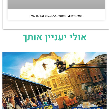
הסעה משדה התעופה LAX בלוס אנג'לס למלון
אולי יעניין אותך