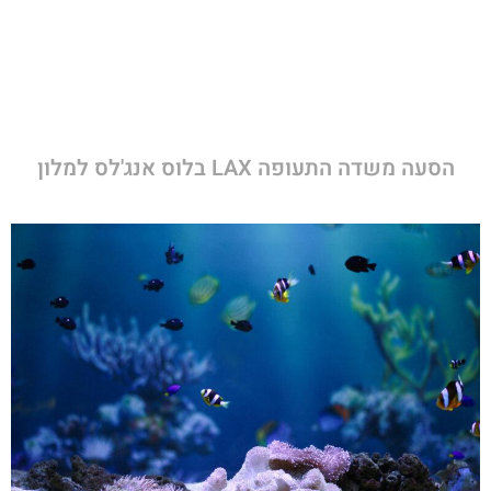
הסעה משדה התעופה LAX בלוס אנג'לס למלון