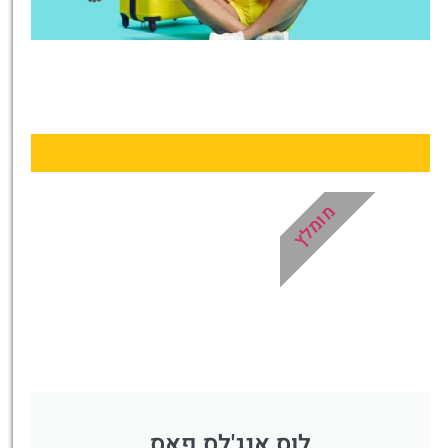
טיסות
מציאת
טיסה זולה?
לחצו
פה!
מומלץ
לוס אנג'לס פאס