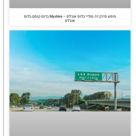
מופע סירק דה סוליי בלוס אנג'לס – Mystère בדום קוסם בלוס
אנג'לס