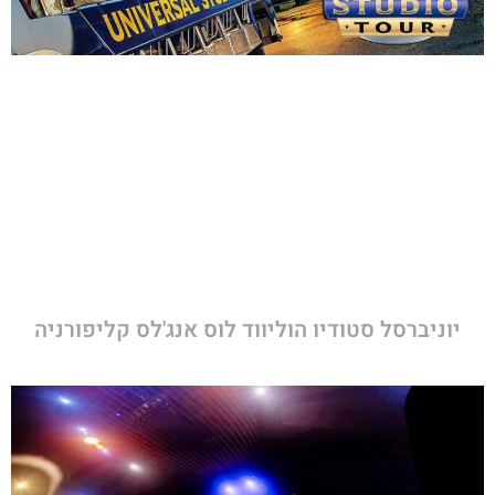
יוניברסל סטודיו הוליווד לוס אנג'לס קליפורניה