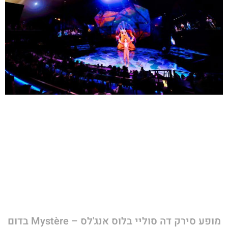
מופע סירק דה סוליי בלוס אנג'לס – Mystère בדום