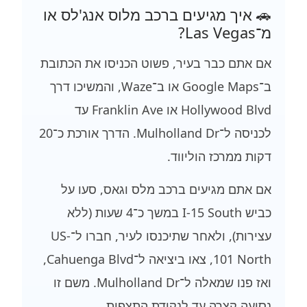
🚗 איך מגיעים ברכב מלוס אנג'לס או
מ־Las Vegas?
אם אתם כבר בעיר, פשוט הכניסו את הכתובת
ב־Google Maps או ב־Waze, והמשיכו דרך
Hollywood Blvd או Franklin Ave עד
לכניסה ל־Mulholland Dr. הדרך אורכת כ־20
דקות ממרכז הוליווד.
אם אתם מגיעים ברכב מלס וגאס, סעו על
כביש I-15 South במשך כ־4 שעות (ללא
עצירות), ולאחר שתיכנסו לעיר, חברו ל־US-
101 North, צאו ביציאה ל־Cahuenga Blvd,
ואז פנו שמאלה ל־Mulholland Dr. משם זו
נסיעה קצרה עד לנקודת התצפית.