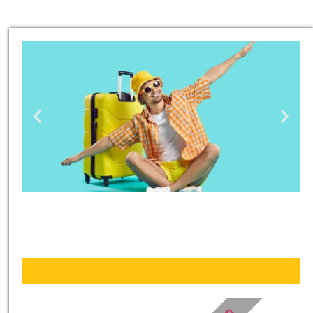
טיסות
מציאת
טיסה זולה?
לחצו
פה!