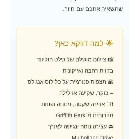
שתשאיר אתכם עם חיוך.
🌟 למה דווקא כאן?
📸 צילום מושלם של שלט הוליווד
בזווית רחבה ואייקונית
🌇 תצפית פנורמית על כל לוס אנג'לס
– בוקר, שקיעה או לילה
🧘‍♀️ אווירה שקטה, נינוחה ופחות
תיירותית מ־Griffith Park
🚘 עצירה נוחה ונגישה לאורך
Mulholland Drive