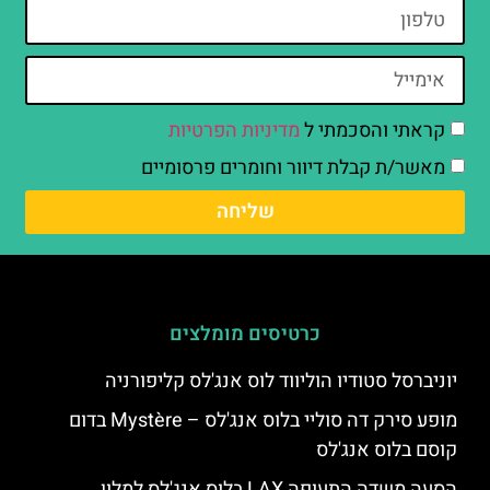
קראתי והסכמתי ל
מדיניות הפרטיות
מאשר/ת קבלת דיוור וחומרים פרסומיים
שליחה
כרטיסים מומלצים
יוניברסל סטודיו הוליווד לוס אנג'לס קליפורניה
מופע סירק דה סוליי בלוס אנג'לס – Mystère בדום
קוסם בלוס אנג'לס
הסעה משדה התעופה LAX בלוס אנג'לס למלון