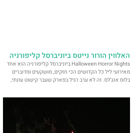
האלווין הורור נייטס ביוניברסל קליפורניה
Halloween Horror Nights ביוניברסל קליפורניה הוא אחד
מאירועי ליל כל הקדושים הכי חזקים, מושקעים ומדוברים
בלוס אנג'לס. זה לא ערב רגיל בפארק שעבר קישוט עונתי,