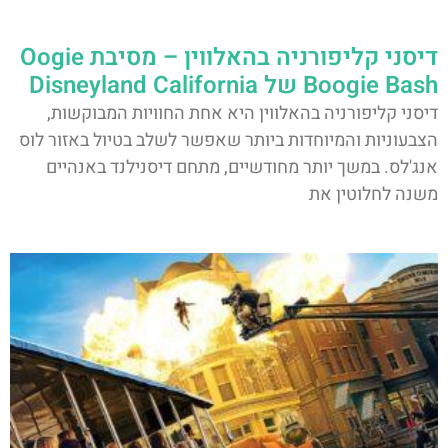
דיסני קליפורניה בהאלווין – מסיבת Oogie
Boogie Bash של Disneyland California
דיסני קליפורניה בהאלווין היא אחת החוויות המבוקשות,
הצבעוניות והמיוחדות ביותר שאפשר לשלב בטיול באזור לוס
אנג'לס. במשך יותר מחודשיים, מתחם דיסנילנד באנהיים
משנה לחלוטין את