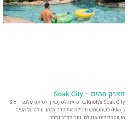
פארק המים – Soak City
Knott's Soak City בלוס אנג'לס (שייך לסיקס פלגס – Six
Flags) כשהשמש מטילה את קרני הזהב שלה על העיר
השוקקת לוס אנג'לס, נווה מדבר נסתר