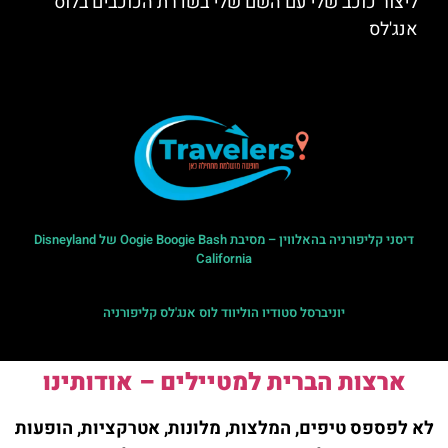
ליצור כוכב שלי עם השם שלי בשדרת הכוכבים בלוס
אנג'לס
דיסני קליפורניה בהאלווין – מסיבת Oogie Boogie Bash של Disneyland
California
יוניברסל סטודיו הוליווד לוס אנג'לס קליפורניה
ארצות הברית למטיילים – אודותינו
לא לפספס טיפים, המלצות, מלונות, אטרקציות, הופעות