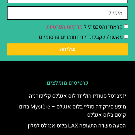
קראתי והסכמתי ל
מדיניות הפרטיות
מאשר/ת קבלת דיוור וחומרים פרסומיים
שליחה
כרטיסים מומלצים
יוניברסל סטודיו הוליווד לוס אנג'לס קליפורניה
מופע סירק דה סוליי בלוס אנג'לס – Mystère בדום
קוסם בלוס אנג'לס
הסעה משדה התעופה LAX בלוס אנג'לס למלון